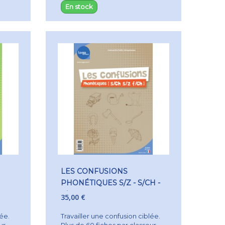
En stock
LES CONFUSIONS
PHONÉTIQUES S/Z - S/CH -
F/CH
35,00 €
lée.
Travailler une confusion ciblée.
ur
Plus de 60 fiches par classeur