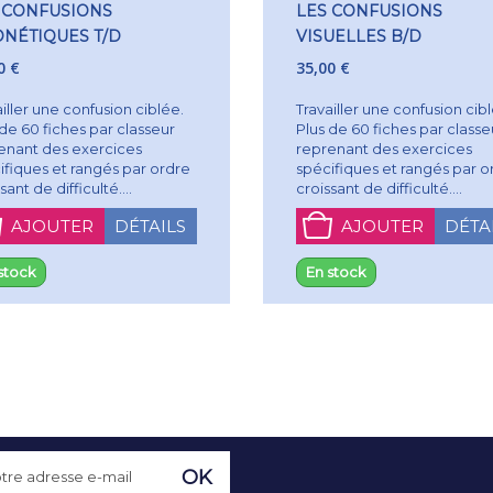
 CONFUSIONS
LES CONFUSIONS
NÉTIQUES T/D
VISUELLES B/D
0 €
35,00 €
iller une confusion ciblée.
Travailler une confusion cib
 de 60 fiches par classeur
Plus de 60 fiches par classe
enant des exercices
reprenant des exercices
ifiques et rangés par ordre
spécifiques et rangés par o
sant de difficulté....
croissant de difficulté....
AJOUTER
DÉTAILS
AJOUTER
DÉTA
stock
En stock
OK