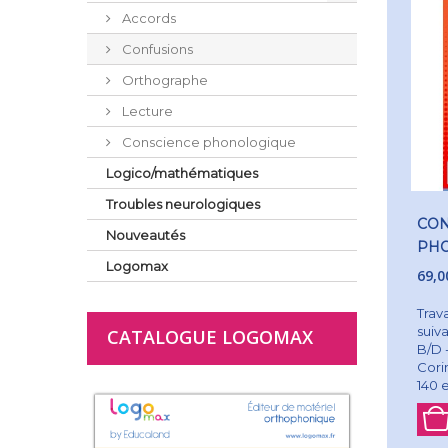
Accords
Confusions
Orthographe
Lecture
Conscience phonologique
Logico/mathématiques
Troubles neurologiques
CON
Nouveautés
PHO
Logomax
VIS
69,0
Trava
suiva
CATALOGUE LOGOMAX
B/D 
Cori
140 e