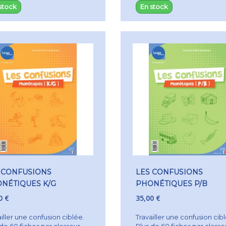
stock
En stock
 CONFUSIONS
LES CONFUSIONS
NÉTIQUES K/G
PHONÉTIQUES P/B
0 €
35,00 €
iller une confusion ciblée.
Travailler une confusion cib
 de 60 fiches par classeur
Plus de 60 fiches par classe