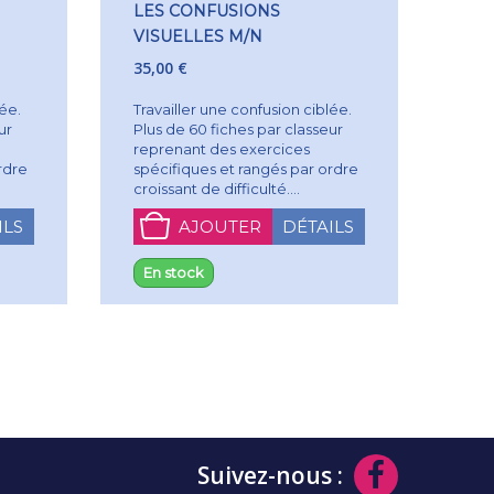
LES CONFUSIONS
VISUELLES M/N
35,00 €
lée.
Travailler une confusion ciblée.
ur
Plus de 60 fiches par classeur
reprenant des exercices
rdre
spécifiques et rangés par ordre
croissant de difficulté....
ILS
AJOUTER
DÉTAILS
En stock
Suivez-nous :