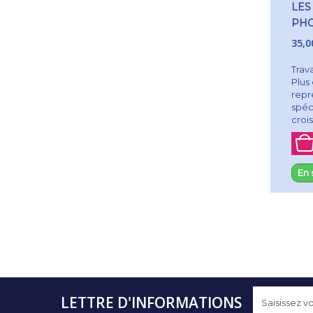
LES
PHO
35,0
Trava
Plus
repr
spéc
crois
En 
LETTRE D'INFORMATIONS