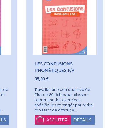
LES CONFUSIONS
PHONÉTIQUES F/V
35,00 €
us de
Travailler une confusion ciblée.
Les
Plus de 60 fiches par classeur
reprenant des exercices
spécifiques et rangés par ordre
..
croissant de difficulté....
ILS
AJOUTER
DÉTAILS