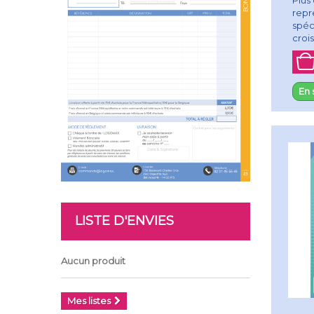
repr
spéc
crois
En 
LISTE D'ENVIES
Aucun produit
Mes listes