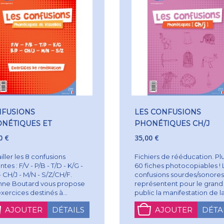
FUSIONS
LES CONFUSIONS
NÉTIQUES ET
PHONÉTIQUES CH/J
UELLES
0 €
35,00 €
iller les 8 confusions
Fichiers de rééducation. Pl
ntes : F/V - P/B - T/D - K/G -
60 fiches photocopiables ! 
- CH/J - M/N - S/Z/CH/F.
confusions sourdes/sonores
nne Boutard vous propose
représentent pour le grand
xercices destinés à...
public la manifestation de la.
AJOUTER
DÉTAILS
AJOUTER
DÉTA