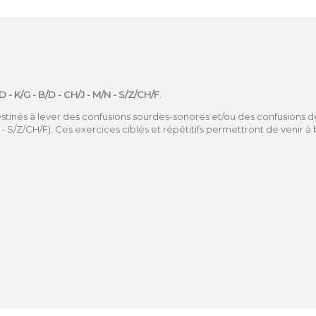
T/D - K/G - B/D - CH/J - M/N - S/Z/CH/F.
tinés à lever des confusions sourdes-sonores et/ou des confusions d
/N - S/Z/CH/F). Ces exercices ciblés et répétitifs permettront de venir à