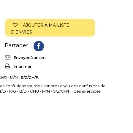
AJOUTER À MA LISTE
D'ENVIES
Partager :
Envoyer à un ami
Imprimer
 CH/J - M/N - S/Z/CH/F.
des confusions sourdes-sonores et/ou des confusions de
T/D - K/G - B/D - CH/J - M/N - S/Z/CH/F). Ces exercices