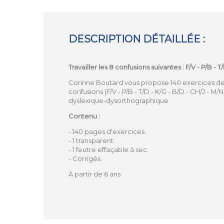
DESCRIPTION DÉTAILLÉE :
Travailler les 8 confusions suivantes : F/V - P/B - 
Corinne Boutard vous propose 140 exercices des
confusions (F/V - P/B - T/D - K/G - B/D - CH/J - M
dyslexique-dysorthographique.
Contenu :
- 140 pages d'exercices.
- 1 transparent.
- 1 feutre effaçable à sec.
- Corrigés.
À partir de 6 ans